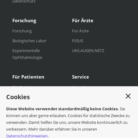
Datenschutz
Forschung
Für Ärzte
Forschung
Für Ärzte
Biologisches Labor
FIDUS
Experimentelle
UKS.AUGEN.NETZ
Ophthalmologie
Für Patienten
Service
Für Patienten
Kontakt
Ausb
Cookies
Unsere Ambulanzen
Diese Website verwendet standardmäßig keine Cookies.
Sie
können uns aber gerne erlauben, Cookies für statistische Zwecke zu
verwenden. Damit helfen Sie uns, unsere Website kontinuierlich zu
© 2026 Universitätsklinikum des Saarlandes I Klinik für
verbessern. Mehr darüber erfahren Sie in unseren
Augenheilkunde
Datenschutzhinweisen
.